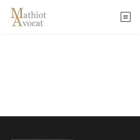
Blog Grid 3
Columns No Space